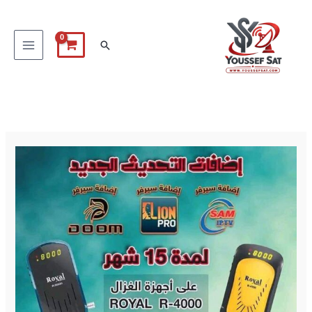
خطي
لى
البحث
لمحتوى