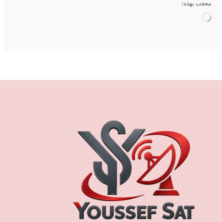
معجب بهذه:
جاري
التحميل…