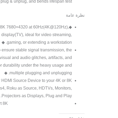
 plug & unplug, and bends lifespan test.
نظرة عامة
to 8K 7680×4320 at 60Hz(4K@120Hz),
splay(TV), ideal for video streaming,
gaming, or extending a workstation. ◆
 ensure stable signal transmission, the
isual and audio glitches, artifacts, and
or durability under the heavy usage and
multiple plugging and unplugging. ◆
r HDMI Source Device to your 4K or 8K
, ps4, Roku as Source, HDTVs, Monitors,
Projectors as Displays, Plug and Play. ◆
rt 8K