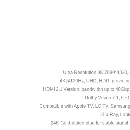
【8K@60Hz HDMI 2.1 Cable】Ultra Resoluti
4K@120Hz, UHD, HDR, providing U
【48Gbps Super High Speed】HDMI 2.1 Version, bandwid
Dolby Vision 7.1, C
【Universal Compatibility】Compatible with Apple TV
Blu-Ray, Lapt
【High Durability & Reliability】24K Gold-plated plu