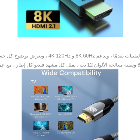
كابل HDMI 8K: يستخدم كابل HDMI 8K هذا أكثر التقنيات