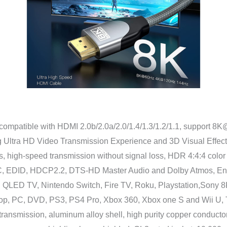
on 8K 7680*4320, compatible with HDMI 2.0b/2.0a/2.0/1.4/1.3/1.2/1.1, support
ltra HD Video Transmission Experience and 3D Visual Effects
th up to 48Gbps, high-speed transmission without signal loss, HDR 4:4:4 colo
EC, EDID, HDCP2.2, DTS-HD Master Audio and Dolby Atmos, En
, LG TV, Samsung QLED TV, Nintendo Switch, Fire TV, Roku, Playstation,So
op, PC, DVD, PS3, PS4 Pro, Xbox 360, Xbox one S and Wii U, Tivo
g for stable signal transmission, aluminum alloy shell, high purity copper conducto