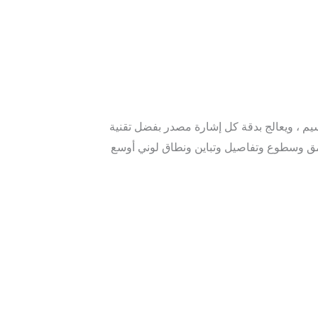
 تقدمًا ، ويدعم 8K 60Hz و 4K 120Hz ، ويعرض بوضوح كل جسيم ، ويعالج بدقة كل إشارة مصدر بفضل تقنية