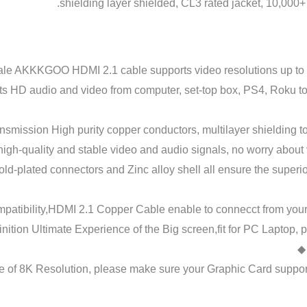
shielding layer shielded, CL3 rated jacket, 10,000+
Male AKKKGOO HDMI 2.1 cable supports video resolutions up 
D audio and video from computer, set-top box, PS4, Roku to di
mission High purity copper conductors, multilayer shielding to
igh-quality and stable video and audio signals, no worry about v
ld-plated connectors and Zinc alloy shell all ensure the superi
mpatibility,HDMI 2.1 Copper Cable enable to connecct from you
inition Ultimate Experience of the Big screen,fit for PC Laptop
ce of 8K Resolution, please make sure your Graphic Card suppo