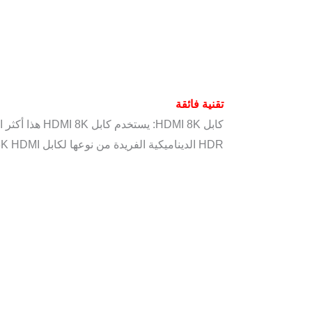
تقنية فائقة
HDR الديناميكية الفريدة من نوعها لكابل 8K HDMI وتقنية معالجة الألوان 12 بت ، يمثل كل مشهد فيديو كل إطار ، مع عمق وسطوع وتفاصيل وتباين ونطاق لوني أوسع