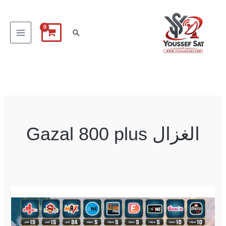
خطي
لى
البحث
لمحتوى
الغزال Gazal 800 plus
الغزال
Gazal
800