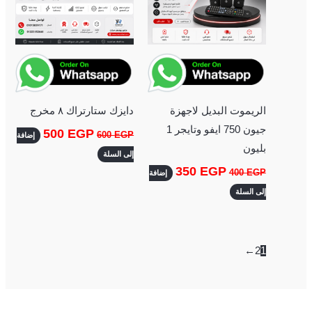
الريموت البديل لاجهزة
دايزك ستارتراك ٨ مخرج
جيون 750 ايفو وتايجر 1
500
EGP
600
EGP
إضافة
بليون
إلى السلة
350
EGP
400
EGP
إضافة
إلى السلة
←
2
1