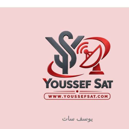
يوسف سات