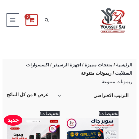
خطي
لى
البحث
لمحتوى
الرئيسية
/
منتجات مميزة
/
اجهزة الرسيفر
/
اكسسوارات
الستلايت
/ ريموتات متنوعة
ريموتات متنوعة
عرض ⁦6⁩ من كل النتائج
السعر
السعر
السعر
السعر
تخفيضات!
تخفيضات!
الأصلي
الحالي
الأصلي
الحالي
جديد
هو:
هو:
هو:
هو:
600 EGP.
750 EGP.
2,900 EGP.
3,000 EGP.