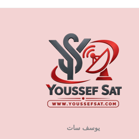
يوسف سات