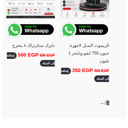
الريموت البديل لاجهزة
دايزك ستارتراك ٨ مخرج
جيون 750 ايفو وتايجر 1
500
EGP
600
EGP
إضافة
بليون
إلى السلة
350
EGP
400
EGP
إضافة
إلى السلة
←
2
1