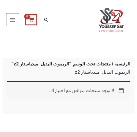
خطي
لى
البحث
لمحتوى
الرئيسية
/ منتجات تحت الوسم “الريموت البديل ميدياستار z2”
الريموت البديل ميدياستار z2
لا توجد منتجات تتوافق مع اختيارك.