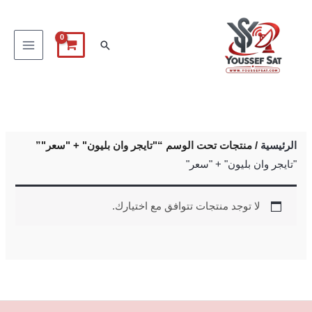
خطي
لى
البحث
لمحتوى
الرئيسية
/ منتجات تحت الوسم “"تايجر وان بليون" + "سعر"”
"تايجر وان بليون" + "سعر"
لا توجد منتجات تتوافق مع اختيارك.