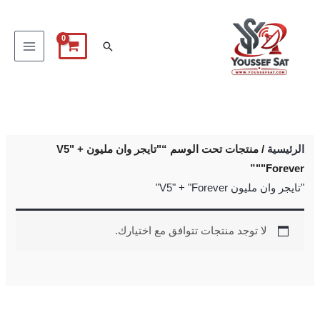
خطي
لى
البحث
لمحتوى
الرئيسية
/ منتجات تحت الوسم “"تايجر وان مليون V5" +
"Forever"”
"تايجر وان مليون V5" + "Forever"
لا توجد منتجات تتوافق مع اختيارك.