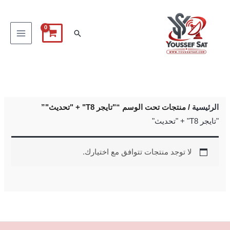
خطي
لى
البحث
لمحتوى
الرئيسية
/ منتجات تحت الوسم “"تايجر T8" + "تحديث"”
"تايجر T8" + "تحديث"
لا توجد منتجات تتوافق مع اختيارك.