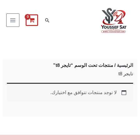
خطي
لى
البحث
لمحتوى
الرئيسية
/ منتجات تحت الوسم “تايجر t8”
تايجر t8
لا توجد منتجات تتوافق مع اختيارك.