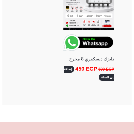
دايزك ديسكفري 8 مخرج
450
EGP
500
EGP
إضافة
إلى السلة