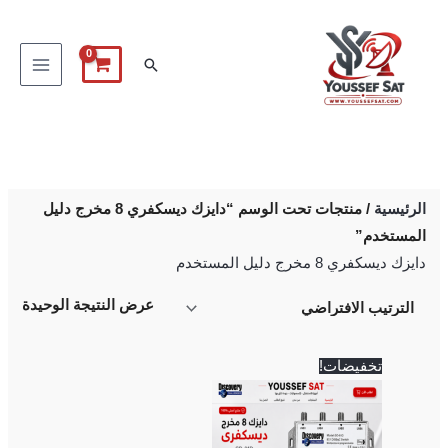
خطي
لى
البحث
لمحتوى
الرئيسية
/ منتجات تحت الوسم “دايزك ديسكفري 8 مخرج دليل
المستخدم”
دايزك ديسكفري 8 مخرج دليل المستخدم
عرض النتيجة الوحيدة
السعر
السعر
تخفيضات!
الأصلي
الحالي
هو:
هو:
450 EGP.
500 EGP.