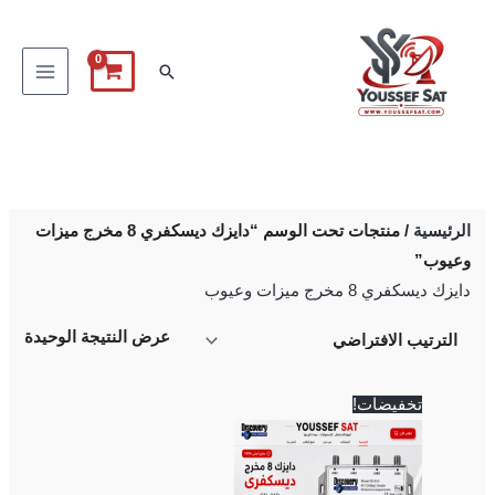
خطي
لى
البحث
لمحتوى
الرئيسية
/ منتجات تحت الوسم “دايزك ديسكفري 8 مخرج ميزات
وعيوب”
دايزك ديسكفري 8 مخرج ميزات وعيوب
عرض النتيجة الوحيدة
السعر
السعر
تخفيضات!
الأصلي
الحالي
هو:
هو:
450 EGP.
500 EGP.