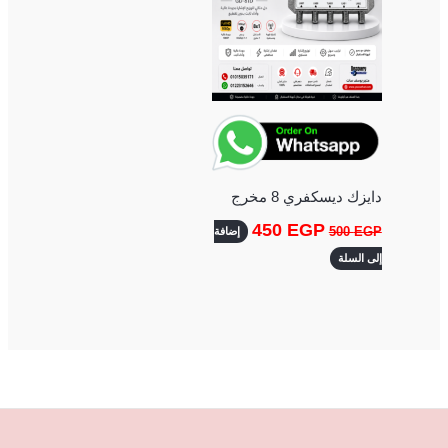
دايزك ديسكفري 8 مخرج
450
EGP
500
EGP
إضافة
إلى السلة