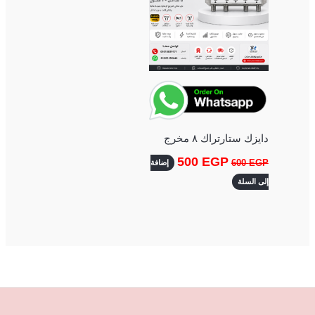
دايزك ستارتراك ٨ مخرج
500
EGP
600
EGP
إضافة
إلى السلة