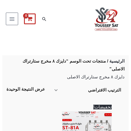
خطي
لى
البحث
لمحتوى
الرئيسية
/ منتجات تحت الوسم “دايزك ٨ مخرج ستارتراك
الاصلى”
دايزك ٨ مخرج ستارتراك الاصلى
عرض النتيجة الوحيدة
السعر
السعر
تخفيضات!
الأصلي
الحالي
هو:
هو:
500 EGP.
600 EGP.