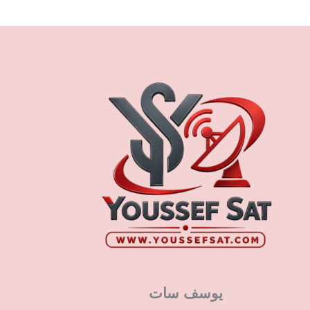
يوسف سات