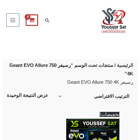
خطي
لى
البحث
لمحتوى
الرئيسية
/ منتجات تحت الوسم “رسيفر Geant EVO Allure 750
4K”
رسيفر Geant EVO Allure 750 4K
عرض النتيجة الوحيدة
السعر
السعر
تخفيضات!
الأصلي
الحالي
هو:
هو:
5,500 EGP.
5,700 EGP.