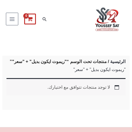
خطي
لى
البحث
لمحتوى
الرئيسية
/ منتجات تحت الوسم “"ريموت ايكون بديل" + "سعر"”
"ريموت ايكون بديل" + "سعر"
لا توجد منتجات تتوافق مع اختيارك.