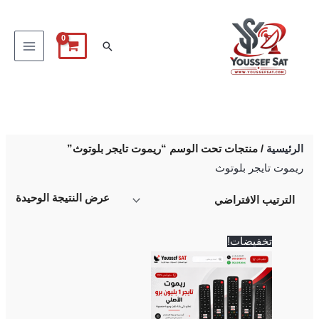
خطي
لى
البحث
لمحتوى
الرئيسية
/ منتجات تحت الوسم “ريموت تايجر بلوتوث”
ريموت تايجر بلوتوث
عرض النتيجة الوحيدة
السعر
السعر
تخفيضات!
الأصلي
الحالي
هو:
هو:
700 EGP.
750 EGP.