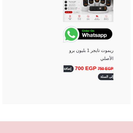
ريموت تايجر 1 بليون برو
الأصلي
700
EGP
750
EGP
إضافة
إلى السلة