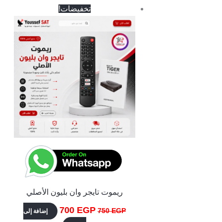
السعر
السعر
تخفيضات!
الأصلي
الحالي
هو:
هو:
700 EGP.
750 EGP.
ريموت تايجر وان بليون الأصلي
700
EGP
750
EGP
إضافة إلى