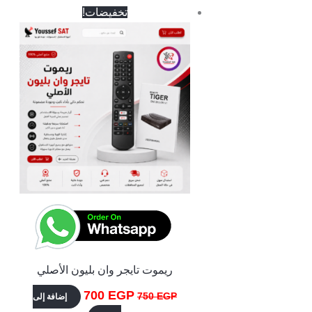
السعر
السعر
تخفيضات!
الأصلي
الحالي
هو:
هو:
700 EGP.
750 EGP.
ريموت تايجر وان بليون الأصلي
700
EGP
750
EGP
إضافة إلى