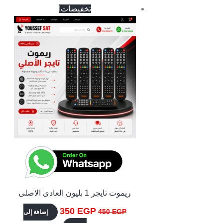
السعر
السعر
تخفيضات!
الأصلي
الحالي
هو:
هو:
350 EGP.
450 EGP.
ريموت تايجر 1 بليون العادى الاصلى
350
EGP
450
EGP
إضافة إلى