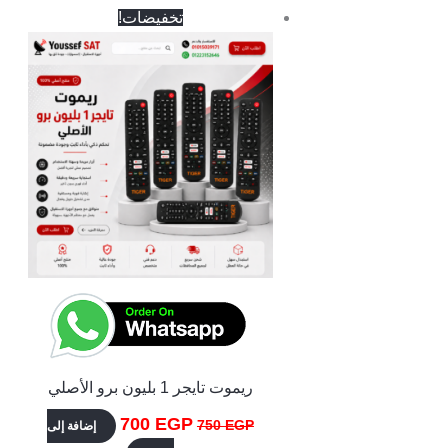
السعر
السعر
تخفيضات!
الأصلي
الحالي
هو:
هو:
700 EGP.
750 EGP.
ريموت تايجر 1 بليون برو الأصلي
700
EGP
750
EGP
إضافة إلى