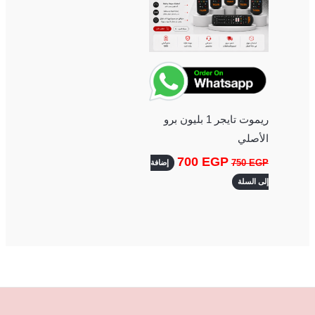
ريموت تايجر 1 بليون برو
الأصلي
700
EGP
750
EGP
إضافة
إلى السلة