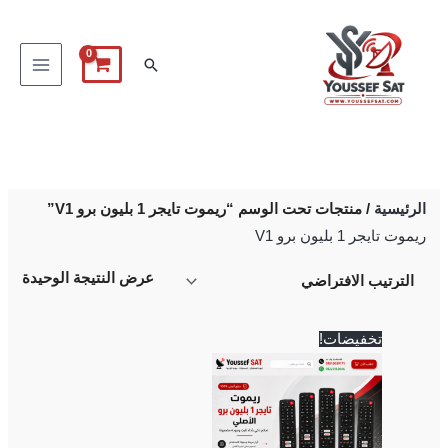
خطي
لى
البحث
لمحتوى
الرئيسية
/ منتجات تحت الوسم “ريموت تايجر 1 بليون برو V1”
ريموت تايجر 1 بليون برو V1
عرض النتيجة الوحيدة
السعر
السعر
تخفيضات!
الأصلي
الحالي
هو:
هو:
700 EGP.
750 EGP.