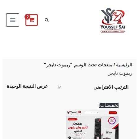
خطي
لى
البحث
لمحتوى
الرئيسية
/ منتجات تحت الوسم “ريموت تايجر”
ريموت تايجر
عرض النتيجة الوحيدة
السعر
السعر
تخفيضات!
الأصلي
الحالي
هو:
هو:
700 EGP.
750 EGP.