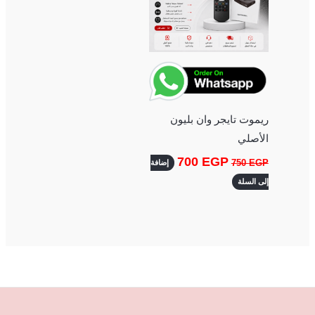
ريموت تايجر وان بليون
الأصلي
700
EGP
750
EGP
إضافة
إلى السلة