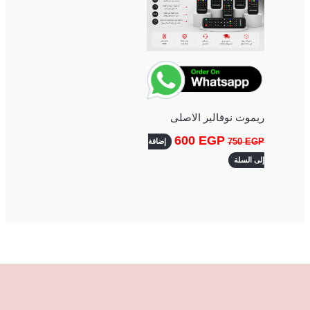
ريموت نوفالير الاصلى
600
EGP
750
EGP
إضافة
إلى السلة