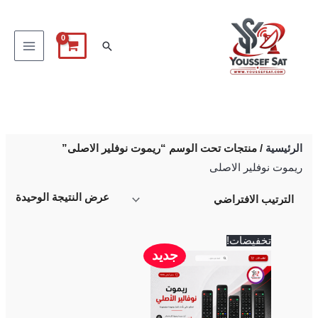
خطي
لى
البحث
لمحتوى
الرئيسية
/ منتجات تحت الوسم “ريموت نوفلير الاصلى”
ريموت نوفلير الاصلى
عرض النتيجة الوحيدة
السعر
السعر
تخفيضات!
الأصلي
الحالي
جديد
هو:
هو:
600 EGP.
750 EGP.