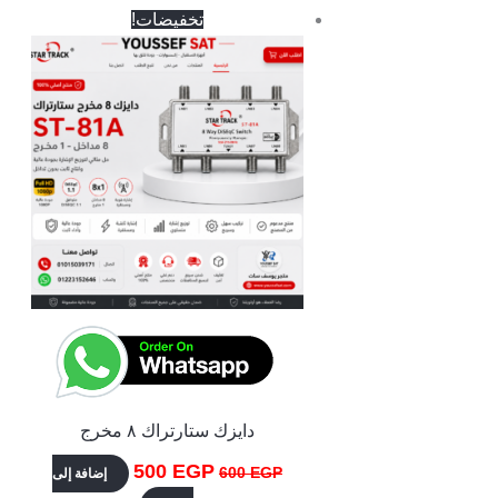
السعر
السعر
تخفيضات!
الأصلي
الحالي
هو:
هو:
500 EGP.
600 EGP.
دايزك ستارتراك ٨ مخرج
500
EGP
600
EGP
إضافة إلى