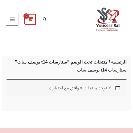
خطي
لى
البحث
لمحتوى
الرئيسية
/ منتجات تحت الوسم “ستارسات t14 يوسف سات”
ستارسات t14 يوسف سات
لا توجد منتجات تتوافق مع اختيارك.