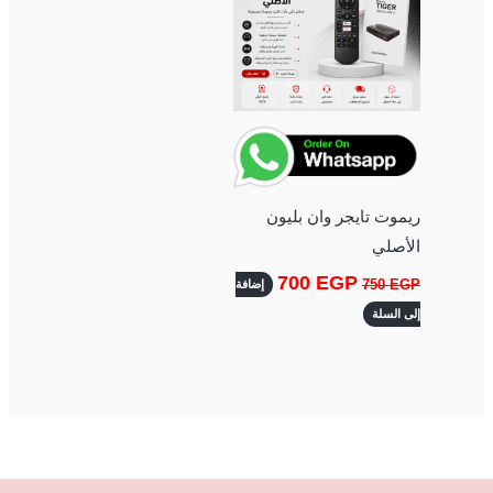
ريموت تايجر وان بليون
الأصلي
700
EGP
750
EGP
إضافة
إلى السلة