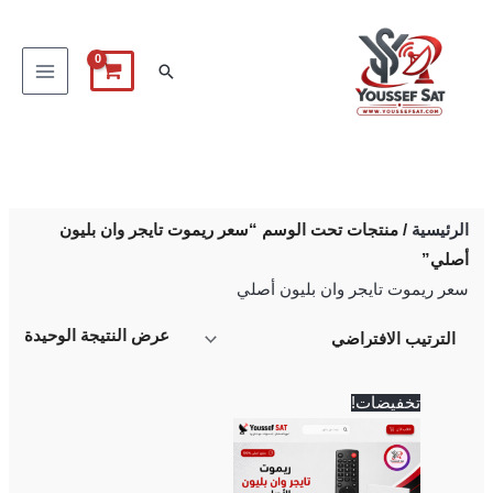
خطي
لى
البحث
لمحتوى
الرئيسية
/ منتجات تحت الوسم “سعر ريموت تايجر وان بليون
أصلي”
سعر ريموت تايجر وان بليون أصلي
عرض النتيجة الوحيدة
السعر
السعر
تخفيضات!
الأصلي
الحالي
هو:
هو:
700 EGP.
750 EGP.