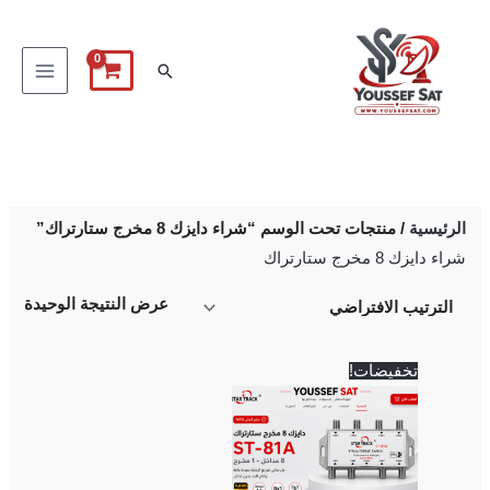
خطي
لى
البحث
لمحتوى
الرئيسية
/ منتجات تحت الوسم “شراء دايزك 8 مخرج ستارتراك”
شراء دايزك 8 مخرج ستارتراك
عرض النتيجة الوحيدة
السعر
السعر
تخفيضات!
الأصلي
الحالي
هو:
هو:
500 EGP.
600 EGP.