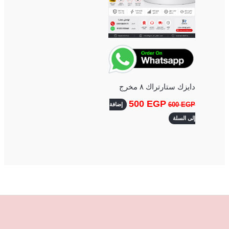
دايزك ستارتراك ٨ مخرج
500
EGP
600
EGP
إضافة
إلى السلة