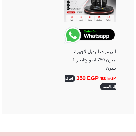
الريموت البديل لاجهزة
جيون 750 ايفو وتايجر 1
بليون
350
EGP
400
EGP
إضافة
إلى السلة