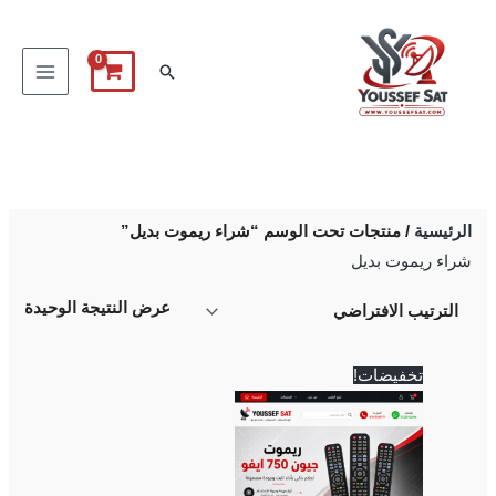
خطي
لى
البحث
لمحتوى
الرئيسية
/ منتجات تحت الوسم “شراء ريموت بديل”
شراء ريموت بديل
عرض النتيجة الوحيدة
السعر
السعر
تخفيضات!
الأصلي
الحالي
هو:
هو:
350 EGP.
400 EGP.