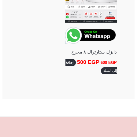
دايزك ستارتراك ٨ مخرج
500
EGP
600
EGP
إضافة
إلى السلة