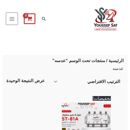
خطي
لى
البحث
لمحتوى
الرئيسية
/ منتجات تحت الوسم “عدسه”
عدسه
عرض النتيجة الوحيدة
السعر
السعر
تخفيضات!
الأصلي
الحالي
هو:
هو:
500 EGP.
600 EGP.