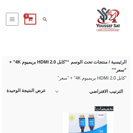
خطي
لى
البحث
لمحتوى
الرئيسية
/ منتجات تحت الوسم “"كابل HDMI 2.0 بريميوم 4K" +
"سعر"”
"كابل HDMI 2.0 بريميوم 4K" + "سعر"
عرض النتيجة الوحيدة
السعر
السعر
تخفيضات!
الأصلي
الحالي
هو:
هو:
200 EGP.
250 EGP.