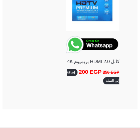
كابل HDMI 2.0 بريميوم 4K
200
EGP
250
EGP
إضافة
إلى السلة