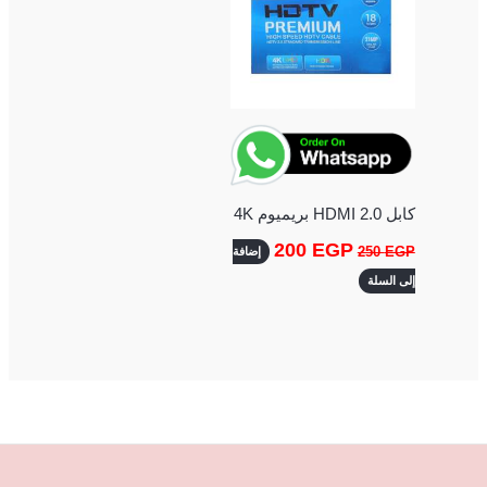
كابل HDMI 2.0 بريميوم 4K
200
EGP
250
EGP
إضافة
إلى السلة