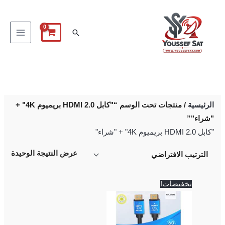
خطي
لى
البحث
لمحتوى
الرئيسية
/ منتجات تحت الوسم “"كابل HDMI 2.0 بريميوم 4K" +
"شراء"”
"كابل HDMI 2.0 بريميوم 4K" + "شراء"
عرض النتيجة الوحيدة
السعر
السعر
تخفيضات!
الأصلي
الحالي
هو:
هو:
200 EGP.
250 EGP.