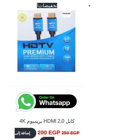
السعر
السعر
تخفيضات!
الأصلي
الحالي
هو:
هو:
200 EGP.
250 EGP.
كابل HDMI 2.0 بريميوم 4K
200
EGP
250
EGP
إضافة إلى