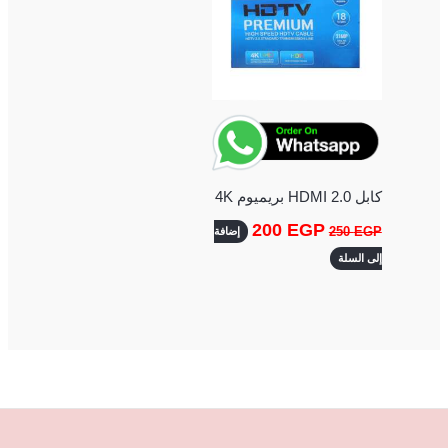
كابل HDMI 2.0 بريميوم 4K
200
EGP
250
EGP
إضافة
إلى السلة