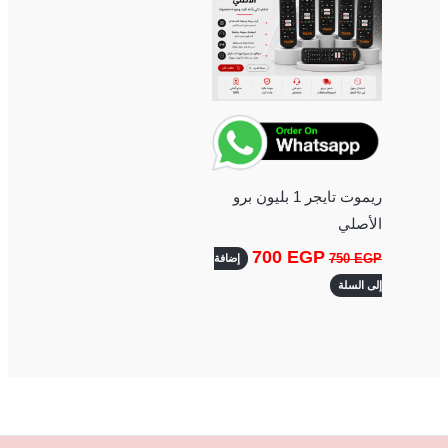
ريموت تايجر 1 بليون برو
الأصلي
700
EGP
750
EGP
إضافة
إلى السلة