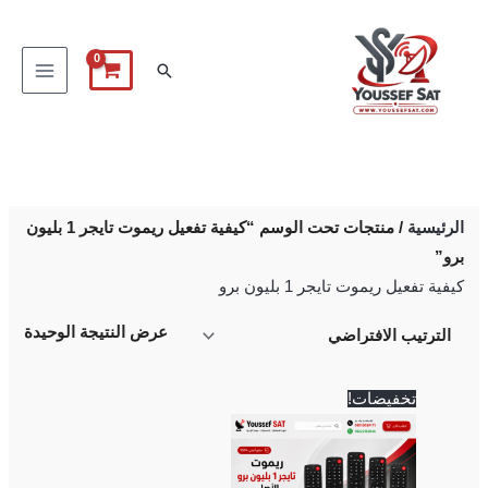
خطي
لى
البحث
لمحتوى
الرئيسية
/ منتجات تحت الوسم “كيفية تفعيل ريموت تايجر 1 بليون
برو”
كيفية تفعيل ريموت تايجر 1 بليون برو
عرض النتيجة الوحيدة
السعر
السعر
تخفيضات!
الأصلي
الحالي
هو:
هو:
700 EGP.
750 EGP.