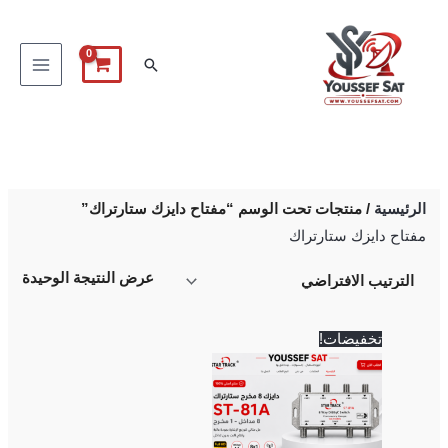
خطي
لى
البحث
لمحتوى
الرئيسية
/ منتجات تحت الوسم “مفتاح دايزك ستارتراك”
مفتاح دايزك ستارتراك
عرض النتيجة الوحيدة
السعر
السعر
تخفيضات!
الأصلي
الحالي
هو:
هو:
500 EGP.
600 EGP.