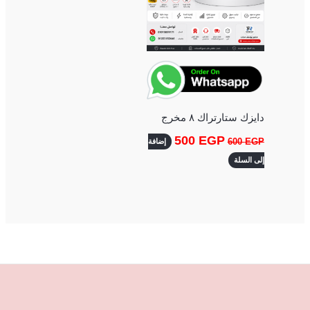
دايزك ستارتراك ٨ مخرج
500
EGP
600
EGP
إضافة
إلى السلة