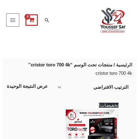
خطي
لى
البحث
لمحتوى
الرئيسية
/ منتجات تحت الوسم “cristor toro 700 4k”
cristor toro 700 4k
عرض النتيجة الوحيدة
السعر
السعر
تخفيضات!
الأصلي
الحالي
هو:
هو:
3,750 EGP.
4,000 EGP.