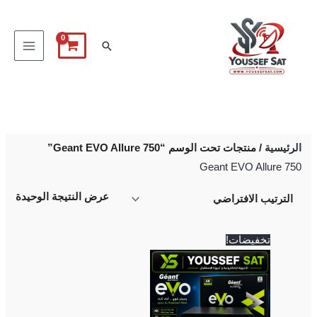
خطي
لى
البحث
لمحتوى
الرئيسية
/ منتجات تحت الوسم “Geant EVO Allure 750”
Geant EVO Allure 750
عرض النتيجة الوحيدة
السعر
السعر
تخفيضات!
الأصلي
الحالي
هو:
هو:
5,500 EGP.
5,700 EGP.