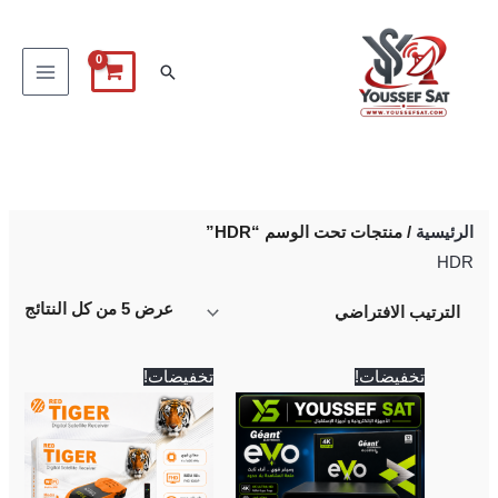
خطي
لى
البحث
لمحتوى
الرئيسية
/ منتجات تحت الوسم “HDR”
HDR
عرض ⁦5⁩ من كل النتائج
السعر
السعر
السعر
السعر
تخفيضات!
تخفيضات!
الأصلي
الحالي
الأصلي
الحالي
هو:
هو:
هو:
هو:
2,250 EGP.
2,500 EGP.
5,500 EGP.
5,700 EGP.