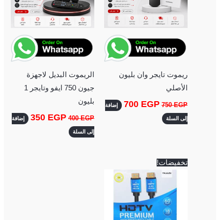
ريموت تايجر وان بليون
الريموت البديل لاجهزة
الأصلي
جيون 750 ايفو وتايجر 1
بليون
700
EGP
750
EGP
إضافة
350
EGP
400
EGP
إلى السلة
إضافة
إلى السلة
السعر
السعر
تخفيضات!
الأصلي
الحالي
هو:
هو:
200 EGP.
250 EGP.