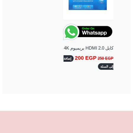
كابل HDMI 2.0 بريميوم 4K
200
EGP
250
EGP
إضافة
إلى السلة