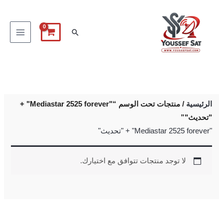
خطي
لى
البحث
لمحتوى
الرئيسية
/ منتجات تحت الوسم “"Mediastar 2525 forever" +
"تحديث"”
"Mediastar 2525 forever" + "تحديث"
لا توجد منتجات تتوافق مع اختيارك.