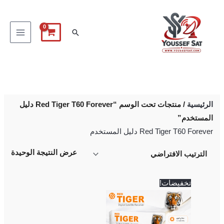
خطي
لى
البحث
لمحتوى
الرئيسية
/ منتجات تحت الوسم “Red Tiger T60 Forever دليل
المستخدم”
Red Tiger T60 Forever دليل المستخدم
عرض النتيجة الوحيدة
السعر
السعر
تخفيضات!
الأصلي
الحالي
هو:
هو:
2,250 EGP.
2,500 EGP.