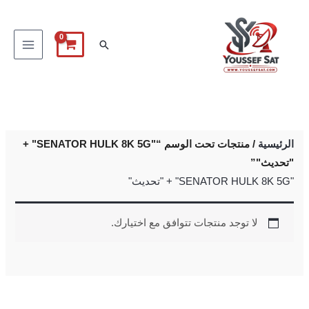
خطي
لى
البحث
لمحتوى
الرئيسية
/ منتجات تحت الوسم “"SENATOR HULK 8K 5G" +
"تحديث"”
"SENATOR HULK 8K 5G" + "تحديث"
لا توجد منتجات تتوافق مع اختيارك.