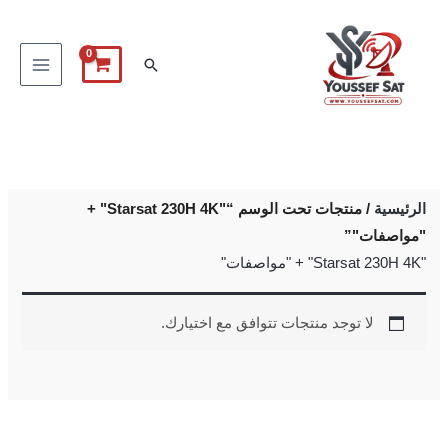
خطي
لى
البحث
لمحتوى
الرئيسية
/ منتجات تحت الوسم “"Starsat 230H 4K" +
"مواصفات"”
"Starsat 230H 4K" + "مواصفات"
لا توجد منتجات تتوافق مع اختيارك.