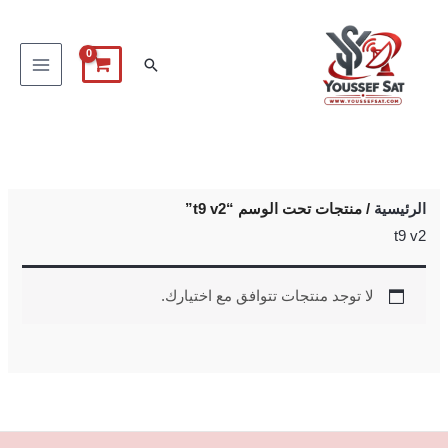
خطي
لى
البحث
لمحتوى
الرئيسية
/ منتجات تحت الوسم “t9 v2”
t9 v2
لا توجد منتجات تتوافق مع اختيارك.