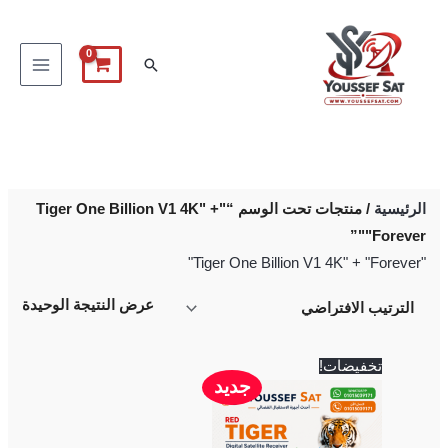
خطي
لى
البحث
لمحتوى
الرئيسية
/ منتجات تحت الوسم “"Tiger One Billion V1 4K" +
"Forever"”
"Tiger One Billion V1 4K" + "Forever"
عرض النتيجة الوحيدة
السعر
السعر
تخفيضات!
الأصلي
الحالي
جديد
هو:
هو:
10,500 EGP.
11,000 EGP.