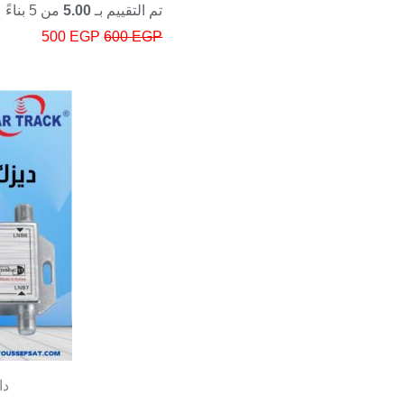
تم التقييم بـ
5.00
من 5 بناءً على تقييم عميل واحد
500
EGP
600
EGP
دايزك 