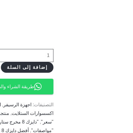
إضافة إلى السلة
طريقة الشراء وال
التصنيفات:
اجهزة الرسيفر
,
ا
اكسسوارات الستلايت
,
منتجا
"سعر"
,
"دايزك 8 مخرج ستارتراك" + "شراء"
"مواصفات"
,
أفضل دايزك 8 مخرج ستارتراك