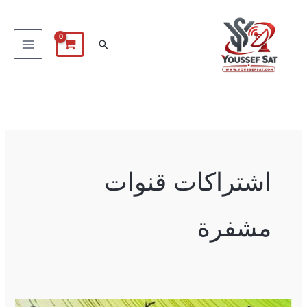
خطي
لى
البحث
لمحتوى
اشتراكات قنوات
مشفرة
Gazal