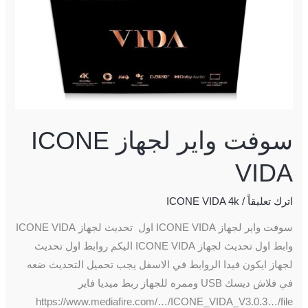
ICONE
VIDA
سوفت واير لجهاز ICONE
VIDA
اترك تعليقاً
/
ICONE VIDA 4k
سوفت واير لجهاز ICONE VIDA اول تحديث لجهاز ICONE VIDA
وابط اول تحديث لجهاز ICONE VIDA اليكم روابط اول تحديث
لجهاز ايكون فيدا الروابط في الاسفل يجب تحميل التحديث ضعه
في فلاش ديسك USB وممره للجهاز ربط ميديا فاير
https://www.mediafire.com/…/ICONE_VIDA_V3.0.3…/file