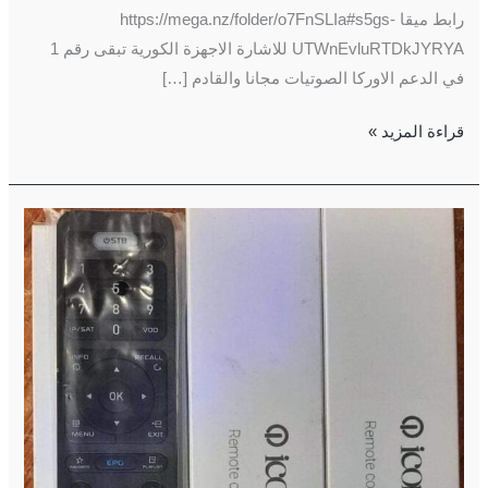
رابط ميقا https://mega.nz/folder/o7FnSLIa#s5gs-
UTWnEvluRTDkJYRYA للاشارة الاجهزة الكورية تبقى رقم 1
في الدعم الاوركا الصوتيات مجانا والقادم […]
قراءة المزيد »
خفايا
الريموت
كونترول
الايكون