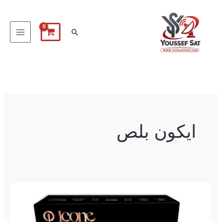
خطي
لى
البحث
لمحتوى
ايكون بلص
سوفت
واير
لجهاز